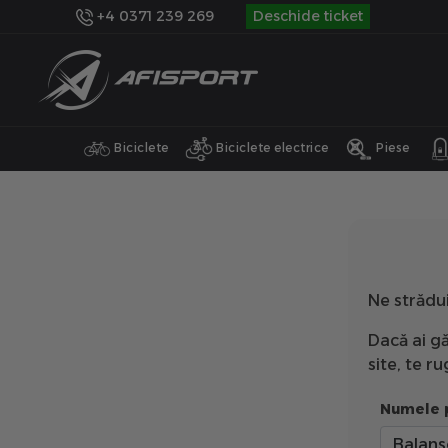
+4 0371 239 269
Deschide ticket
Biciclete
Biciclete electrice
Piese
Ne strădu
Dacă ai gă
site, te 
Numele 