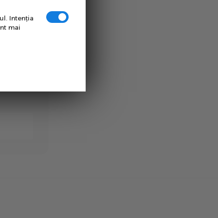
tica
l. Intenţia
unt mai