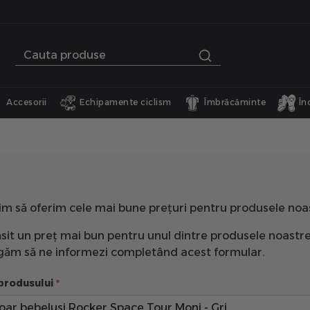
Accesorii
Echipamente ciclism
Îmbrăcăminte
În
im să oferim cele mai bune prețuri pentru produsele noa
sit un preț mai bun pentru unul dintre produsele noastre
rugăm să ne informezi completând acest formular.
produsului