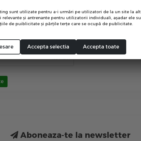
e
pletarea acestui formular imi dau acordul cu privire la Poli
otectia datelor personale)
ng sunt utilizate pentru a-i urmări pe utilizatori de la un site la altu
i relevante şi antrenante pentru utilizatorii individuali, aşadar ele s
e acord
ile de puiblicitate şi părţile terţe care se ocupă de publicitate.
Mă abonez
anti-roboti
esare
Accepta selectia
Accepta toate
te
Aboneaza-te la newsletter