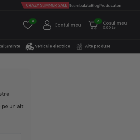
CRAZY SUMMER SALE
Reambalate
Blog
Producatori
0
0
Cosul meu
Contul meu
0,00 Lei
calțăminte
Vehicule electrice
Alte produse
stre.
 pe un alt