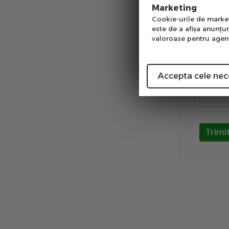
Num
Prin com
Marketing
GDPR (pr
Cookie-urile de marketi
este de a afişa anunţur
Sunt d
valoroase pentru agenţi
Validare 
Accepta cele nec
Trimi