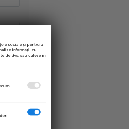
țele sociale și pentru a
nalize informații cu
ite de dvs. sau culese în
precum
torii