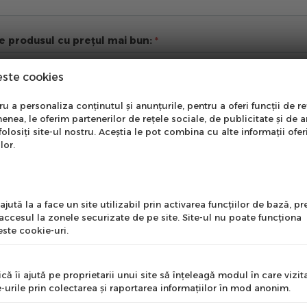
re produsul cu prețul mai bun:
este cookies
nare Newsletter
ii suplimentare
 a personaliza conținutul și anunțurile, pentru a oferi funcții de re
enea, le oferim partenerilor de rețele sociale, de publicitate și de a
onează-te la newsletter
folosiți site-ul nostru. Aceștia le pot combina cu alte informații ofer
ntru a primi cele mai noi
lor.
erte si informații despre
produse!
l
jută la a face un site utilizabil prin activarea funcţiilor de bază, 
 accesul la zonele securizate de pe site. Site-ul nu poate funcţiona
ste cookie-uri.
nume
că îi ajută pe proprietarii unui site să înţeleagă modul în care vizita
-urile prin colectarea şi raportarea informaţiilor în mod anonim.