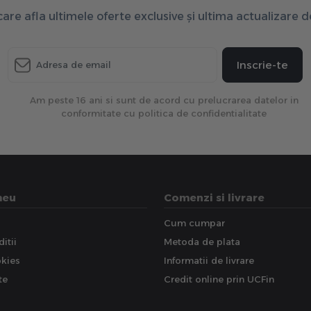
 care afla ultimele oferte exclusive și ultima actualizare 
Inscrie-te
Am peste 16 ani si sunt de acord cu prelucrarea datelor in
conformitate cu politica de confidentialitate
meu
Comenzi si livrare
Cum cumpar
itii
Metoda de plata
okies
Informatii de livrare
te
Credit online prin UCFin