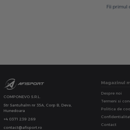
Fii primul
Magazinul 
Despre noi
COMPONEVO S.R.L.
Termeni si cond
Str Santuhalm nr 35A, Corp B, Deva,
Politica de co
Hunedoara
Confidentialita
+4 0371 239 269
Contact
contact@afisport.ro