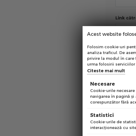
Link căt
Acest website folos
Abo
Comentar
Folosim cookie-uri pentru
analiza traficul. De asem
Ab
privire la modul în care 
pe
urma folosirii serviciilor 
of
Citeste mai mult
Necesare
Emai
Cookie-urile necesare a
navigarea în pagină şi
corespunzător fără ace
Pre
Statistici
Cookie-urile de statisti
interacţionează cu site