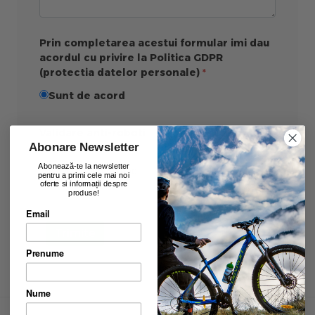
Prin completarea acestui formular imi dau
acordul cu privire la Politica GDPR
(protectia datelor personale)
Sunt de acord
Validare anti-roboti
Abonare Newsletter
Abonează-te la newsletter
pentru a primi cele mai noi
oferte si informații despre
produse!
Email
Trimite
Prenume
Nume