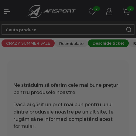
0
0
CRAZY SUMMER SALE
Deschide ticket
Reambalate
B
Ne străduim să oferim cele mai bune prețuri
pentru produsele noastre.
Dacă ai găsit un preț mai bun pentru unul
dintre produsele noastre pe un alt site, te
rugăm să ne informezi completând acest
formular.