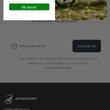
Aboneaza-te la newsletter
Mă abonez
Fii primul care afla ultimele oferte exclusive și ultima
actualizare de produse.
Inscrie-te
Am peste 16 ani si sunt de acord cu prelucrarea
datelor in conformitate cu politica de
confidentialitate
COMPONEVO S.R.L.