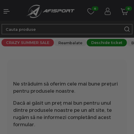
0
0
CRAZY SUMMER SALE
Deschide ticket
Reambalate
B
Ne străduim să oferim cele mai bune prețuri
pentru produsele noastre.
Dacă ai găsit un preț mai bun pentru unul
dintre produsele noastre pe un alt site, te
rugăm să ne informezi completând acest
formular.