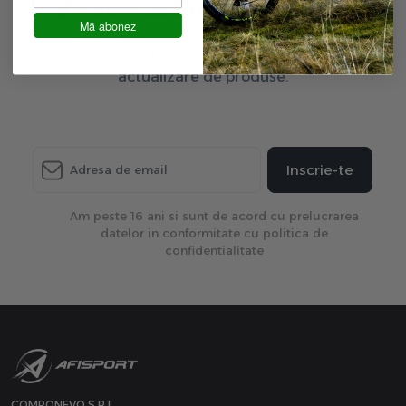
Aboneaza-te la newsletter
Mă abonez
Fii primul care afla ultimele oferte exclusive și ultima
actualizare de produse.
Inscrie-te
Am peste 16 ani si sunt de acord cu prelucrarea
datelor in conformitate cu politica de
confidentialitate
COMPONEVO S.R.L.