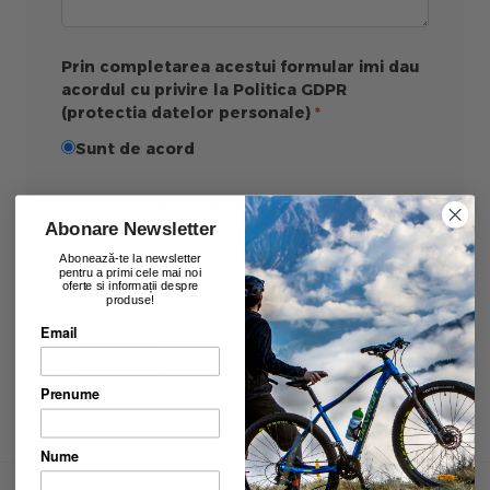
Prin completarea acestui formular imi dau
acordul cu privire la Politica GDPR
(protectia datelor personale)
Sunt de acord
Validare anti-roboti
Abonare Newsletter
Abonează-te la newsletter
pentru a primi cele mai noi
oferte si informații despre
produse!
Email
Trimite
Prenume
Nume