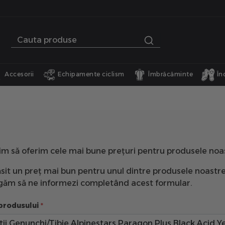
Accesorii
Echipamente ciclism
Îmbrăcăminte
În
im să oferim cele mai bune prețuri pentru produsele noa
sit un preț mai bun pentru unul dintre produsele noastre
rugăm să ne informezi completând acest formular.
produsului