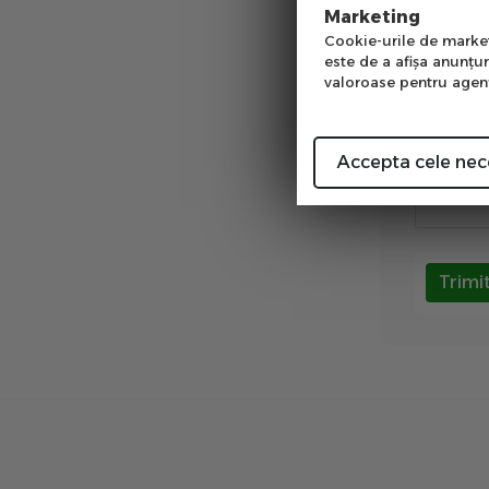
Num
Prin com
Marketing
GDPR (pr
Cookie-urile de marketi
este de a afişa anunţur
Sunt d
valoroase pentru agenţi
Validare 
Accepta cele nec
Trimi