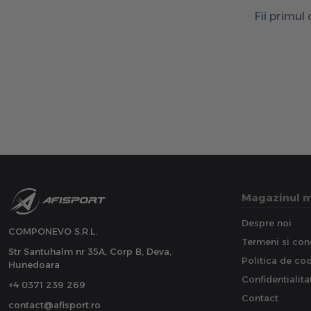
Fii primul
Magazinul 
Despre noi
COMPONEVO S.R.L.
Termeni si cond
Str Santuhalm nr 35A, Corp B, Deva,
Politica de co
Hunedoara
Confidentialita
+4 0371 239 269
Contact
contact@afisport.ro