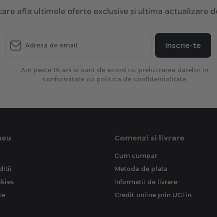
 care afla ultimele oferte exclusive și ultima actualizare 
Inscrie-te
Am peste 16 ani si sunt de acord cu prelucrarea datelor in
conformitate cu politica de confidentialitate
meu
Comenzi si livrare
Cum cumpar
itii
Metoda de plata
okies
Informatii de livrare
te
Credit online prin UCFin