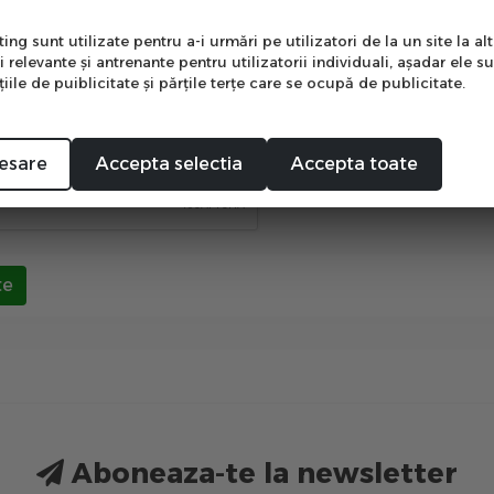
e
pletarea acestui formular imi dau acordul cu privire la Poli
otectia datelor personale)
ng sunt utilizate pentru a-i urmări pe utilizatori de la un site la altu
i relevante şi antrenante pentru utilizatorii individuali, aşadar ele s
e acord
ile de puiblicitate şi părţile terţe care se ocupă de publicitate.
Mă abonez
anti-roboti
esare
Accepta selectia
Accepta toate
te
Aboneaza-te la newsletter