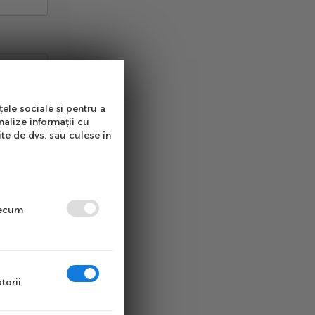
țele sociale și pentru a
nalize informații cu
ite de dvs. sau culese în
precum
torii