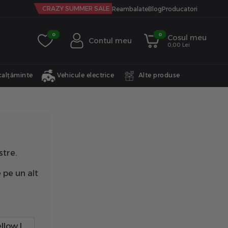
CRAZY SUMMER SALE
Reambalate
Blog
Producatori
0
0
Cosul meu
Contul meu
0,00 Lei
calțăminte
Vehicule electrice
Alte produse
stre.
 pe un alt