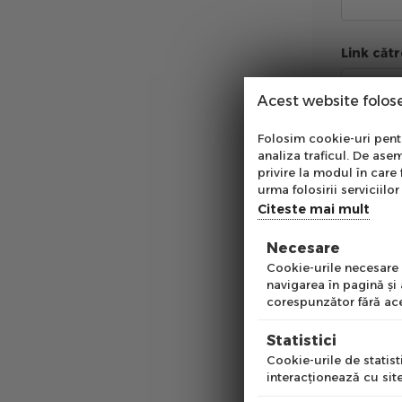
Link căt
Acest website folos
Abo
Comentar
Folosim cookie-uri pentru
analiza traficul. De asem
Ab
privire la modul în care 
pe
urma folosirii serviciilor 
of
Citeste mai mult
Necesare
Emai
Cookie-urile necesare a
navigarea în pagină şi
corespunzător fără ace
Pre
Statistici
Cookie-urile de statisti
interacţionează cu site