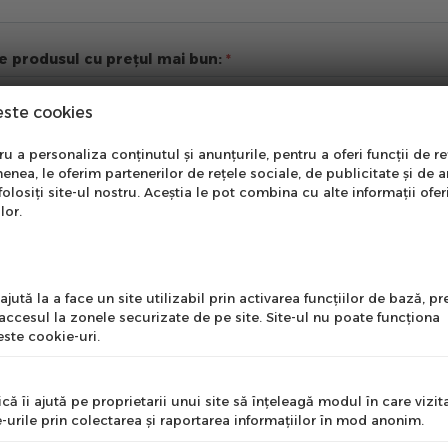
re produsul cu prețul mai bun:
este cookies
nare Newsletter
ii suplimentare
 a personaliza conținutul și anunțurile, pentru a oferi funcții de re
enea, le oferim partenerilor de rețele sociale, de publicitate și de a
onează-te la newsletter
folosiți site-ul nostru. Aceștia le pot combina cu alte informații ofer
ntru a primi cele mai noi
lor.
erte si informații despre
produse!
l
jută la a face un site utilizabil prin activarea funcţiilor de bază, 
 accesul la zonele securizate de pe site. Site-ul nu poate funcţiona
ste cookie-uri.
nume
că îi ajută pe proprietarii unui site să înţeleagă modul în care vizita
-urile prin colectarea şi raportarea informaţiilor în mod anonim.