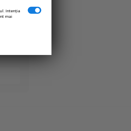
tica
l. Intenţia
unt mai