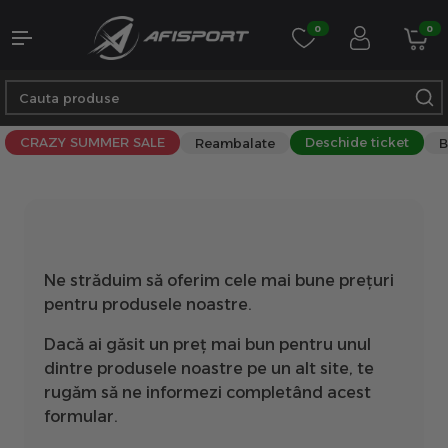
0
0
CRAZY SUMMER SALE
Deschide ticket
Reambalate
B
Ne străduim să oferim cele mai bune prețuri
pentru produsele noastre.
Dacă ai găsit un preț mai bun pentru unul
dintre produsele noastre pe un alt site, te
rugăm să ne informezi completând acest
formular.