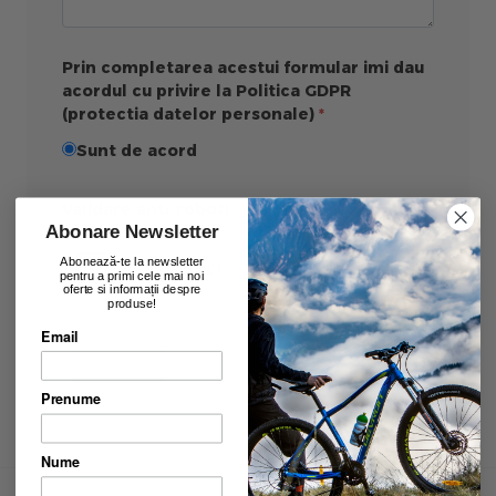
Prin completarea acestui formular imi dau
acordul cu privire la Politica GDPR
(protectia datelor personale)
Sunt de acord
Validare anti-roboti
Abonare Newsletter
Abonează-te la newsletter
pentru a primi cele mai noi
oferte si informații despre
produse!
Email
Trimite
Prenume
Nume