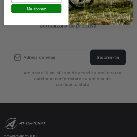
Aboneaza-te la newsletter
Mă abonez
Fii primul care afla ultimele oferte exclusive și ultima
actualizare de produse.
Inscrie-te
Am peste 16 ani si sunt de acord cu prelucrarea
datelor in conformitate cu politica de
confidentialitate
COMPONEVO S.R.L.