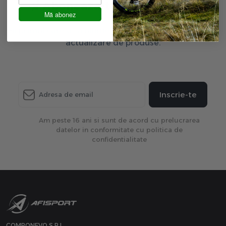
Aboneaza-te la newsletter
Mă abonez
Fii primul care afla ultimele oferte exclusive și ultima
actualizare de produse.
Inscrie-te
Am peste 16 ani si sunt de acord cu prelucrarea
datelor in conformitate cu politica de
confidentialitate
COMPONEVO S.R.L.