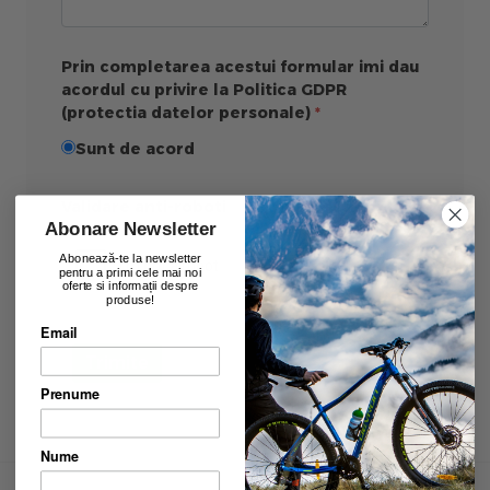
Prin completarea acestui formular imi dau
acordul cu privire la Politica GDPR
(protectia datelor personale)
Sunt de acord
Validare anti-roboti
Abonare Newsletter
Abonează-te la newsletter
pentru a primi cele mai noi
oferte si informații despre
produse!
Email
Trimite
Prenume
Nume