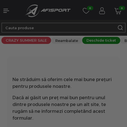
0
0
CRAZY SUMMER SALE
Deschide ticket
Reambalate
B
Ne străduim să oferim cele mai bune prețuri
pentru produsele noastre.
Dacă ai găsit un preț mai bun pentru unul
dintre produsele noastre pe un alt site, te
rugăm să ne informezi completând acest
formular.