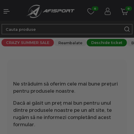
0
0
CRAZY SUMMER SALE
Deschide ticket
Reambalate
B
Ne străduim să oferim cele mai bune prețuri
pentru produsele noastre.
Dacă ai găsit un preț mai bun pentru unul
dintre produsele noastre pe un alt site, te
rugăm să ne informezi completând acest
formular.