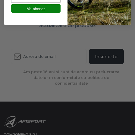
Aboneaza-te la newsletter
Mă abonez
Fii primul care afla ultimele oferte exclusive și ultima
actualizare de produse.
Inscrie-te
Am peste 16 ani si sunt de acord cu prelucrarea
datelor in conformitate cu politica de
confidentialitate
COMPONEVO S.R.L.