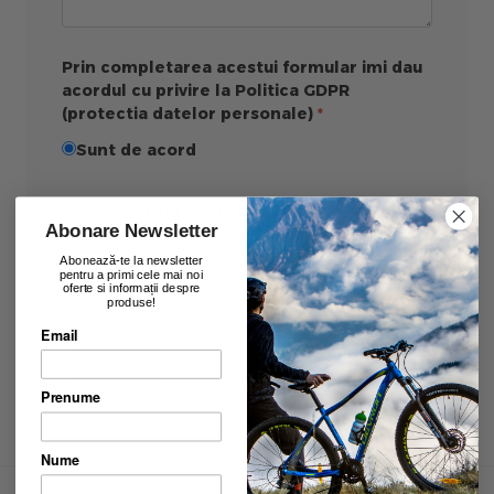
Prin completarea acestui formular imi dau
acordul cu privire la Politica GDPR
(protectia datelor personale)
Sunt de acord
Validare anti-roboti
Abonare Newsletter
Abonează-te la newsletter
pentru a primi cele mai noi
oferte si informații despre
produse!
Email
Trimite
Prenume
Nume