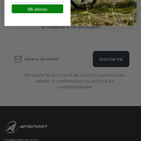
Aboneaza-te la newsletter
Mă abonez
Fii primul care afla ultimele oferte exclusive și ultima
actualizare de produse.
Inscrie-te
Am peste 16 ani si sunt de acord cu prelucrarea
datelor in conformitate cu politica de
confidentialitate
COMPONEVO S.R.L.