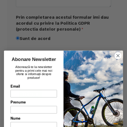
Prin completarea acestui formular imi dau
acordul cu privire la Politica GDPR
(protectia datelor personale)
Sunt de acord
Validare anti-roboti
Abonare Newsletter
Abonează-te la newsletter
pentru a primi cele mai noi
oferte si informații despre
produse!
Email
Trimite
Prenume
Nume