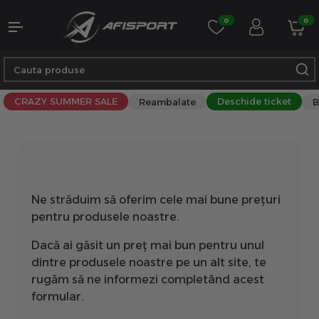
0
0
CRAZY SUMMER SALE
Deschide ticket
Reambalate
B
Ne străduim să oferim cele mai bune prețuri
pentru produsele noastre.
Dacă ai găsit un preț mai bun pentru unul
dintre produsele noastre pe un alt site, te
rugăm să ne informezi completând acest
formular.