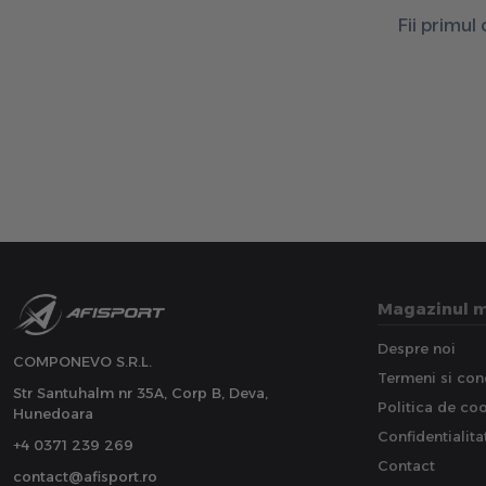
Fii primul
Magazinul 
Despre noi
COMPONEVO S.R.L.
Termeni si cond
Str Santuhalm nr 35A, Corp B, Deva,
Politica de co
Hunedoara
Confidentialita
+4 0371 239 269
Contact
contact@afisport.ro