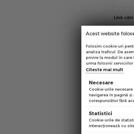
Link căt
Acest website folos
Abo
Comentar
Folosim cookie-uri pentru
analiza traficul. De asem
Ab
privire la modul în care 
pe
urma folosirii serviciilor 
of
Citeste mai mult
Necesare
Emai
Cookie-urile necesare a
navigarea în pagină şi
corespunzător fără ace
Pre
Statistici
Cookie-urile de statisti
interacţionează cu site