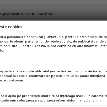
re produsul cu prețul mai bun:
este cookies
nare Newsletter
ii suplimentare
 a personaliza conținutul și anunțurile, pentru a oferi funcții de re
enea, le oferim partenerilor de rețele sociale, de publicitate și de a
onează-te la newsletter
folosiți site-ul nostru. Aceștia le pot combina cu alte informații ofer
ntru a primi cele mai noi
lor.
erte si informații despre
produse!
l
jută la a face un site utilizabil prin activarea funcţiilor de bază, 
 accesul la zonele securizate de pe site. Site-ul nu poate funcţiona
ste cookie-uri.
nume
că îi ajută pe proprietarii unui site să înţeleagă modul în care vizita
-urile prin colectarea şi raportarea informaţiilor în mod anonim.