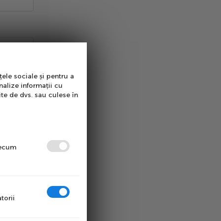
țele sociale și pentru a
nalize informații cu
ite de dvs. sau culese în
precum
torii