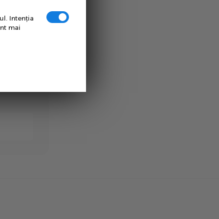
tica
l. Intenţia
unt mai