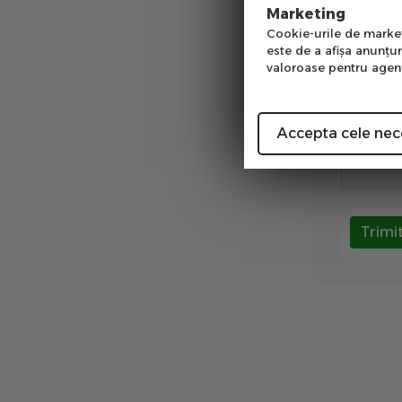
Num
Prin com
Marketing
GDPR (pr
Cookie-urile de marketi
este de a afişa anunţur
Sunt d
valoroase pentru agenţi
Validare 
Accepta cele nec
Trimi