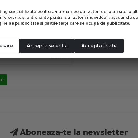
e
pletarea acestui formular imi dau acordul cu privire la Poli
otectia datelor personale)
ng sunt utilizate pentru a-i urmări pe utilizatori de la un site la altu
i relevante şi antrenante pentru utilizatorii individuali, aşadar ele s
e acord
ile de puiblicitate şi părţile terţe care se ocupă de publicitate.
Mă abonez
anti-roboti
esare
Accepta selectia
Accepta toate
te
Aboneaza-te la newsletter