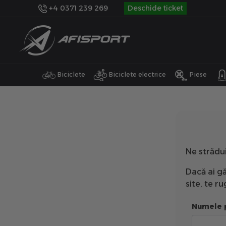
+4 0371 239 269
Deschide ticket
Biciclete
Biciclete electrice
Piese
Ne strădu
Dacă ai gă
site, te 
Numele 