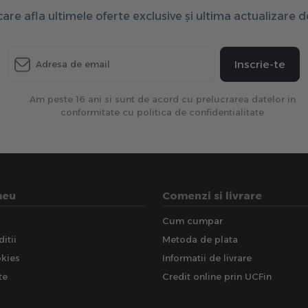
 care afla ultimele oferte exclusive și ultima actualizare 
Inscrie-te
Am peste 16 ani si sunt de acord cu prelucrarea datelor in
conformitate cu politica de confidentialitate
meu
Comenzi si livrare
Cum cumpar
itii
Metoda de plata
okies
Informatii de livrare
te
Credit online prin UCFin