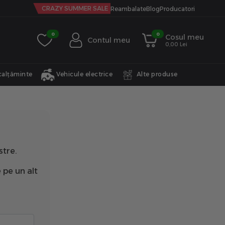
CRAZY SUMMER SALE
Reambalate
Blog
Producatori
0
0
Cosul meu
Contul meu
0,00 Lei
calțăminte
Vehicule electrice
Alte produse
stre.
 pe un alt