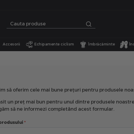
Accesorii
Echipamente ciclism
Îmbrăcăminte
În
im să oferim cele mai bune prețuri pentru produsele noa
sit un preț mai bun pentru unul dintre produsele noastre
rugăm să ne informezi completând acest formular.
produsului