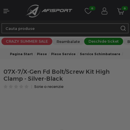
0
0
CRAZY SUMMER SALE
Deschide ticket
Reambalate
B
Pagina Start
Piese
Piese Service
Service Schimbatoare
07X
07X-7/X-Gen Fd Bolt/Screw Kit High
Clamp - Silver-Black
Scrie o recenzie