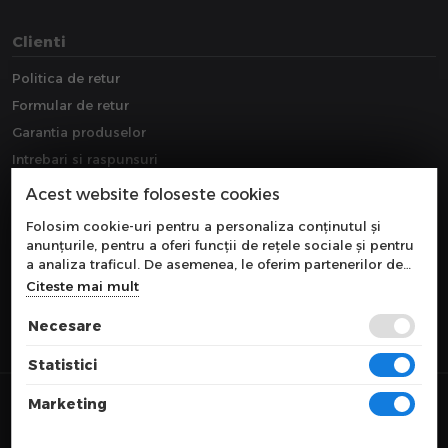
Clienti
Politica de retur
Formular de retur
Garantia produselor
Intrebari si raspunsuri
Downloads
Acest website foloseste cookies
Extragarantie
Folosim cookie-uri pentru a personaliza conținutul și
anunțurile, pentru a oferi funcții de rețele sociale și pentru
a analiza traficul. De asemenea, le oferim partenerilor de
rețele sociale, de publicitate și de analize informații cu
Citeste mai mult
privire la modul în care folosiți site-ul nostru. Aceștia le
pot combina cu alte informații oferite de dvs. sau culese în
Necesare
urma folosirii serviciilor lor.
Statistici
© 2026 COMPONEVO
Marketing
Toate preturile sunt exprimate in lei si includ tva. Ofertele sunt valabile
in limita stocului disponibil.