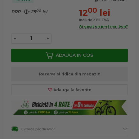
COD:
SSR-19143
00
12
lei
00
PRP
:
25
lei
include 21% TVA
Ai gasit un pret mai bun?
−
+
ADAUGA IN COS
Rezerva si ridica din magazin
Adauga la favorite
Livrarea produselor