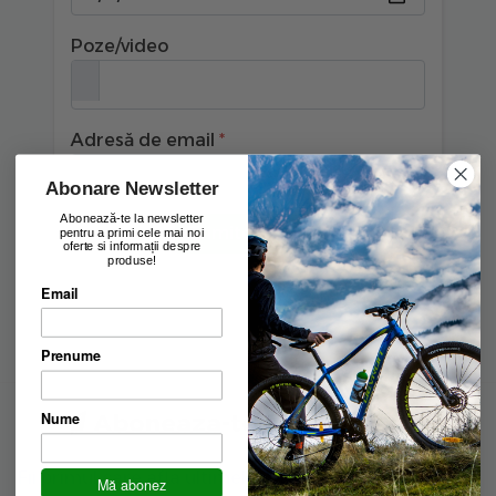
Poze/video
Adresă de email
Abonare Newsletter
Abonează-te la newsletter
Trimite ticket
pentru a primi cele mai noi
oferte si informații despre
produse!
Email
Prenume
Nume
Aboneaza-te la newsletter
Fii primul care afla ultimele oferte exclusive și ultima
Mă abonez