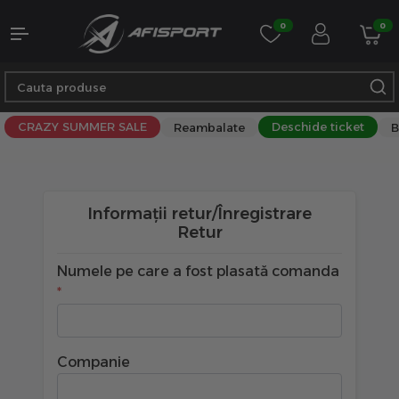
0
0
CRAZY SUMMER SALE
Deschide ticket
Reambalate
B
Informații retur/Înregistrare
Retur
Numele pe care a fost plasată comanda
Companie